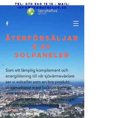
Tel:
070 560 15 15
- Mail:
info@terratellus.se
Återförsäljar
e av
solpaneler
Som ett lämplig komplement och
energilösning till vår sjövärmeväxlare
ser vi solceller som en bra produkt.
Vi samarbetar med Solkraft Sverige
som återförsäljare och tillsammans
med dem tar fram lämpliga lösningar
för den specifika installationen.
Kontakta oss direkt eller kika på